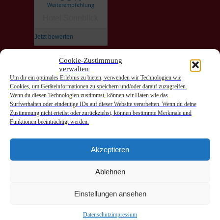
Weiterempfehlung
Hotel Sonnblick
Jetzt bewerten
Cookie-Zustimmung
verwalten
Anreise
Um dir ein optimales Erlebnis zu bieten, verwenden wir Technologien wie
Cookies, um Geräteinformationen zu speichern und/oder darauf zuzugreifen.
Abreise
Wenn du diesen Technologien zustimmst, können wir Daten wie das
Surfverhalten oder eindeutige IDs auf dieser Website verarbeiten. Wenn du deine
Zustimmung nicht erteilst oder zurückziehst, können bestimmte Merkmale und
Funktionen beeinträchtigt werden.
Akzeptieren
Hotel Sonnblick | Fam. Bilgeri | A-6752 Wald am Arlberg |
Ablehnen
Obere Gasse Hnr. 38 | Tel: +4355857367 |
office@hotelsonnblick.at
|
Impressum
|
Datenschutz
Einstellungen ansehen
Hotel Sonnblick Newsletter
abonnieren
|
abbestellen
Datenschutz
impressum