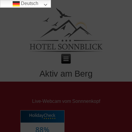
Deutsch
Aktiv am Berg
Live-Webcam vom Sonnnenkopf
88%