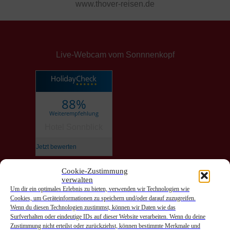
www.thover-reisen.de
Live-Webcam vom Sonnnenkopf
88%
Weiterempfehlung
Hotel Sonnblick
Jetzt bewerten
Cookie-Zustimmung
verwalten
Anreise
Um dir ein optimales Erlebnis zu bieten, verwenden wir Technologien wie
Cookies, um Geräteinformationen zu speichern und/oder darauf zuzugreifen.
Abreise
Wenn du diesen Technologien zustimmst, können wir Daten wie das
Surfverhalten oder eindeutige IDs auf dieser Website verarbeiten. Wenn du deine
Zustimmung nicht erteilst oder zurückziehst, können bestimmte Merkmale und