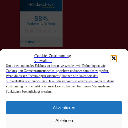
88%
Weiterempfehlung
Hotel Sonnblick
Jetzt bewerten
Cookie-Zustimmung
verwalten
Anreise
Um dir ein optimales Erlebnis zu bieten, verwenden wir Technologien wie
Cookies, um Geräteinformationen zu speichern und/oder darauf zuzugreifen.
Abreise
Wenn du diesen Technologien zustimmst, können wir Daten wie das
Surfverhalten oder eindeutige IDs auf dieser Website verarbeiten. Wenn du deine
Zustimmung nicht erteilst oder zurückziehst, können bestimmte Merkmale und
Funktionen beeinträchtigt werden.
Akzeptieren
Hotel Sonnblick | Fam. Bilgeri | A-6752 Wald am Arlberg |
Ablehnen
Obere Gasse Hnr. 38 | Tel: +4355857367 |