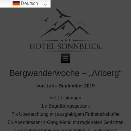
Deutsch
Bergwanderwoche – „Arlberg“
von Juli – September 2015
Inkl. Leistungen:
1 x Begrüßungsgetränk
7 x Übernachtung mit ausgiebigem Frühstücksbuffet
7 x Abendessen: 4-Gang-Menü mit regionalen Gerichten
1 x geführte Bergwanderung (mind. 5. Teilnehmer)