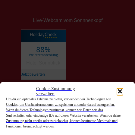
Live-Webcam vom Sonnnenkopf
88%
Weiterempfehlung
Hotel Sonnblick
Jetzt bewerten
Cookie-Zustimmung
verwalten
Anreise
Um dir ein optimales Erlebnis zu bieten, verwenden wir Technologien wie
Cookies, um Geräteinformationen zu speichern und/oder darauf zuzugreifen.
Abreise
Wenn du diesen Technologien zustimmst, können wir Daten wie das
Surfverhalten oder eindeutige IDs auf dieser Website verarbeiten. Wenn du deine
Zustimmung nicht erteilst oder zurückziehst, können bestimmte Merkmale und
Funktionen beeinträchtigt werden.