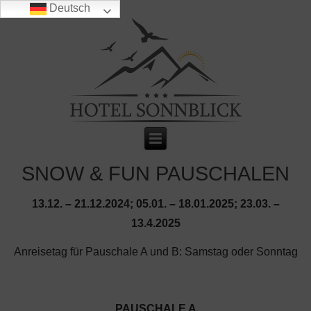
Deutsch
SNOW & FUN PAUSCHALEN
13.12. – 21.12.2024; 05.01. – 18.01.2025; 23.03. –
13.4.2025
Anreisetag für Pauschale A und B: Samstag oder Sonntag
PAUSCHALE A