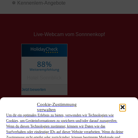
Kennenlern-Angebote
Live-Webcam vom Sonnnenkopf
88%
Weiterempfehlung
Hotel Sonnblick
Jetzt bewerten
Cookie-Zustimmung
verwalten
Anreise
Um dir ein optimales Erlebnis zu bieten, verwenden wir Technologien wie
Cookies, um Geräteinformationen zu speichern und/oder darauf zuzugreifen.
Abreise
Wenn du diesen Technologien zustimmst, können wir Daten wie das
Surfverhalten oder eindeutige IDs auf dieser Website verarbeiten. Wenn du deine
Zustimmung nicht erteilst oder zurückziehst, können bestimmte Merkmale und